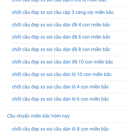
chốt cầu đẹp xs soi cầu cặp 3 càng víp miền bắc
chốt cầu đẹp xs soi cầu dàn đề 4 con miền bắc
chốt cầu đẹp xs soi cầu dàn đề 6 con miền bắc
chốt cầu đẹp xs soi cầu dàn đề 8 con miền bắc
chốt cầu đẹp xs soi cầu dàn đề 10 con miền bắc
chốt cầu đẹp xs soi cầu dàn lô 10 con miền bắc
chốt cầu đẹp xs soi cầu dàn lô 4 con miền bắc
chốt cầu đẹp xs soi cầu dàn lô 6 con miền bắc
Cầu chuẩn miền bắc hôm nay
chốt cầu đẹp xs soi cầu dàn lô 8 con miền bắc