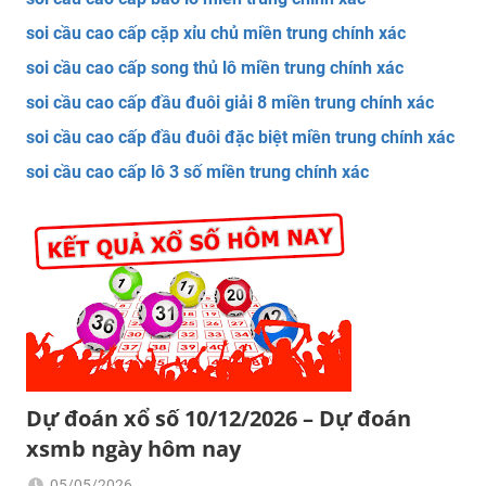
soi cầu cao cấp cặp xỉu chủ miền trung chính xác
soi cầu cao cấp song thủ lô miền trung chính xác
soi cầu cao cấp đầu đuôi giải 8 miền trung chính xác
soi cầu cao cấp đầu đuôi đặc biệt miền trung chính xác
soi cầu cao cấp lô 3 số miền trung chính xác
Dự đoán xổ số 10/12/2026 – Dự đoán
xsmb ngày hôm nay
05/05/2026