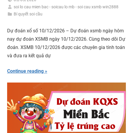
soi lo cau mien bac - soicau lo mb - soi cau xsmb win2888
Bí quyết soi cầu
Dự đoán xổ số 10/12/2026 – Dự đoán xsmb ngày hôm
nay dự đoán XSMB ngày 10/12/2026. Cùng theo dõi Dự
đoán. XSMB 10/12/2026 được các chuyên gia tính toán
và đưa ra kết quả dự
Continue reading