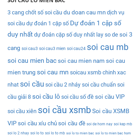
SOI CẦU LÔ MIỀN BẮC
3 cang
chốt số soi cầu
du doan cau mn
dịch vụ
Dự đoán 1 cặp số
soi cầu
dự đoán 1 cặp số
duy nhất
dự đoán cặp số duy nhất
lay so de
soi 3
soi cau mb
cang
soi cau3
soi cau3 mien
soi cau24
soi cau mien bac
soi cau
soi cau mien nam
soi cau mn
mien trung
soicau xsmb chinh xac
soi cầu
nhat
soi cầu 2 nháy
soi cầu chuẩn
soi
soi cầu lô
cầu giải 8
soi cầu số đề
soi cầu VIP
soi cầu xsmb
soi cầu xiên
Soi cầu XSMB
soi cầu đề
VIP
soi cầu xíu chủ
soi de hom nay
soi kep mb
soi lo 2 nhay
soi lo to
soi lo to mb
soi lo to mien bac
soi lo to mien bac hom