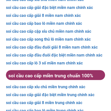
soi cầu cao cấp giải đặc biệt miền nam chính xác
soi cầu cao cấp giải 8 miền nam chính xác
soi cầu cao cấp bao lô miền nam chính xác
soi cầu cao cấp cặp xỉu chủ miền nam chính xác
soi cầu cao cấp song thủ lô miền nam chính xác
soi cầu cao cấp đầu đuôi giải 8 miền nam chính xác
soi cầu cao cấp đầu đuôi đặc biệt miền nam chính xác
soi cầu cao cấp lô 3 số miền nam chính xác
soi cầu cao cấp miền trung chuẩn 100%
soi cầu cao cấp xỉu chủ miền trung chính xác
soi cầu cao cấp giải đặc biệt miền trung chính xác
soi cầu cao cấp giải 8 miền trung chính xác
soi cầu cao cấp bao lô miền trung chính xác