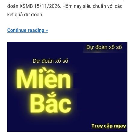
đoán XSMB 15/11/2026. Hôm nay siêu chuẩn với các
kết quả dự đoán
Continue reading