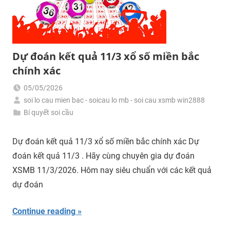
Dự đoán kết quả 11/3 xổ số miền bắc
chính xác
05/05/2026
soi lo cau mien bac - soicau lo mb - soi cau xsmb win2888
Bí quyết soi cầu
Dự đoán kết quả 11/3 xổ số miền bắc chính xác Dự
đoán kết quả 11/3 . Hãy cùng chuyên gia dự đoán
XSMB 11/3/2026. Hôm nay siêu chuẩn với các kết quả
dự đoán
Continue reading