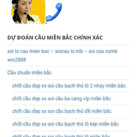
DỰ ĐOÁN CẦU MIỀN BẮC CHÍNH XÁC
soi lo cau mien bac – soicau lo mb – soi cau xsmb
win2888
Cầu chuẩn miền bắc
chốt cầu đẹp xs soi cầu bạch thủ lô 2 nháy miền bắc
chốt cầu đẹp xs soi cầu ba càng víp miền bắc
chốt cầu đẹp xs soi cầu bạch thủ đề miền bắc
chốt cầu đẹp xs soi cầu bạch thủ lô kép miền bắc
chốt cầu đẹp xs soi cầu bạch thủ lô miền bắc