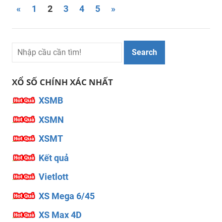
Điều
Previous
Next
«
1
2
3
4
5
»
Posts
Posts
hướng
bài
Search
viết
XỔ SỐ CHÍNH XÁC NHẤT
XSMB
XSMN
XSMT
Kết quả
Vietlott
XS Mega 6/45
XS Max 4D