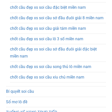
chốt cầu đẹp xs soi cầu đặc biệt miền nam
chốt cầu đẹp xs soi cầu sớ đầu đuôi giải 8 miền nam
chốt cầu đẹp xs soi cầu giải tám miền nam
chốt cầu đẹp xs soi cầu lô 3 số miền nam
chốt cầu đẹp xs soi cầu sớ đầu đuôi giải đặc biệt
miền nam
chốt cầu đẹp xs soi cầu song thủ lô miền nam
chốt cầu đẹp xs soi cầu xíu chủ miền nam
Bí quyết soi cầu
Sổ mơ lô đề