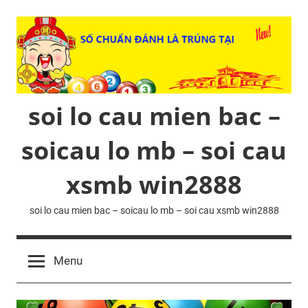
Skip
to
content
soi lo cau mien bac –
soicau lo mb – soi cau
xsmb win2888
soi lo cau mien bac – soicau lo mb – soi cau xsmb win2888
Menu