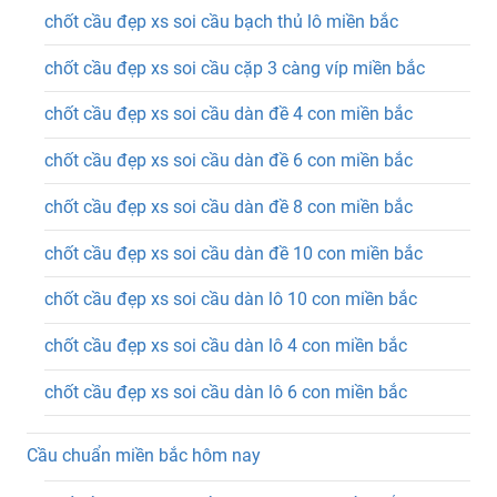
chốt cầu đẹp xs soi cầu bạch thủ lô miền bắc
chốt cầu đẹp xs soi cầu cặp 3 càng víp miền bắc
chốt cầu đẹp xs soi cầu dàn đề 4 con miền bắc
chốt cầu đẹp xs soi cầu dàn đề 6 con miền bắc
chốt cầu đẹp xs soi cầu dàn đề 8 con miền bắc
chốt cầu đẹp xs soi cầu dàn đề 10 con miền bắc
chốt cầu đẹp xs soi cầu dàn lô 10 con miền bắc
chốt cầu đẹp xs soi cầu dàn lô 4 con miền bắc
chốt cầu đẹp xs soi cầu dàn lô 6 con miền bắc
Cầu chuẩn miền bắc hôm nay