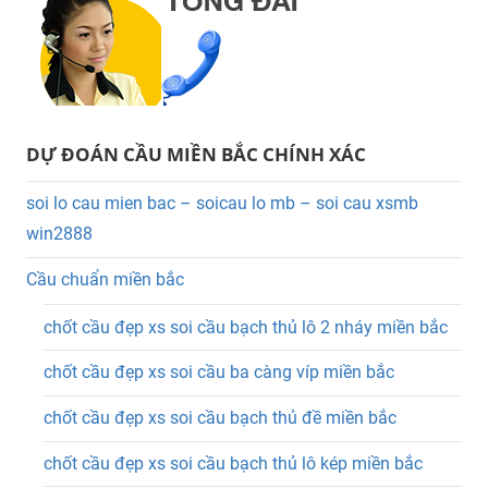
DỰ ĐOÁN CẦU MIỀN BẮC CHÍNH XÁC
soi lo cau mien bac – soicau lo mb – soi cau xsmb
win2888
Cầu chuẩn miền bắc
chốt cầu đẹp xs soi cầu bạch thủ lô 2 nháy miền bắc
chốt cầu đẹp xs soi cầu ba càng víp miền bắc
chốt cầu đẹp xs soi cầu bạch thủ đề miền bắc
chốt cầu đẹp xs soi cầu bạch thủ lô kép miền bắc