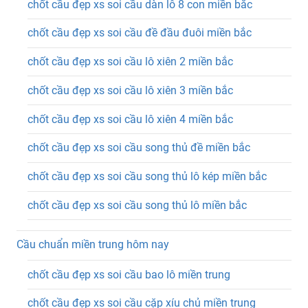
chốt cầu đẹp xs soi cầu dàn lô 8 con miền bắc
chốt cầu đẹp xs soi cầu đề đầu đuôi miền bắc
chốt cầu đẹp xs soi cầu lô xiên 2 miền bắc
chốt cầu đẹp xs soi cầu lô xiên 3 miền bắc
chốt cầu đẹp xs soi cầu lô xiên 4 miền bắc
chốt cầu đẹp xs soi cầu song thủ đề miền bắc
chốt cầu đẹp xs soi cầu song thủ lô kép miền bắc
chốt cầu đẹp xs soi cầu song thủ lô miền bắc
Cầu chuẩn miền trung hôm nay
chốt cầu đẹp xs soi cầu bao lô miền trung
chốt cầu đẹp xs soi cầu cặp xíu chủ miền trung