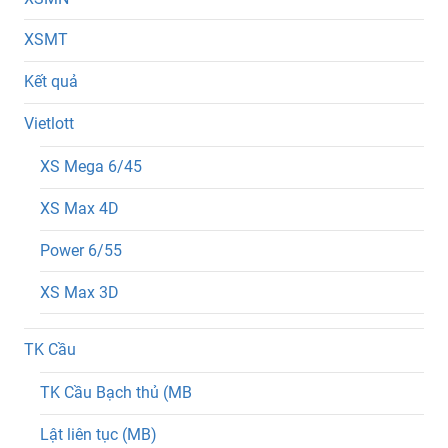
XSMT
Kết quả
Vietlott
XS Mega 6/45
XS Max 4D
Power 6/55
XS Max 3D
TK Cầu
TK Cầu Bạch thủ (MB
Lật liên tục (MB)