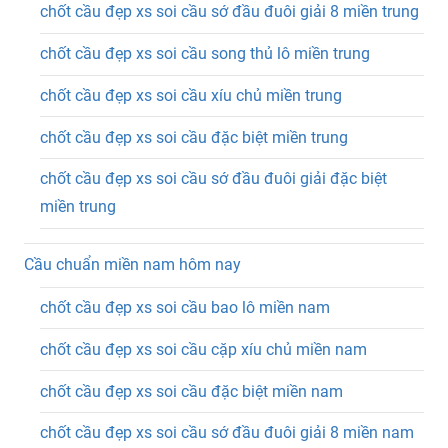
chốt cầu đẹp xs soi cầu sớ đầu đuôi giải 8 miền trung
chốt cầu đẹp xs soi cầu song thủ lô miền trung
chốt cầu đẹp xs soi cầu xíu chủ miền trung
chốt cầu đẹp xs soi cầu đặc biệt miền trung
chốt cầu đẹp xs soi cầu sớ đầu đuôi giải đặc biệt
miền trung
Cầu chuẩn miền nam hôm nay
chốt cầu đẹp xs soi cầu bao lô miền nam
chốt cầu đẹp xs soi cầu cặp xíu chủ miền nam
chốt cầu đẹp xs soi cầu đặc biệt miền nam
chốt cầu đẹp xs soi cầu sớ đầu đuôi giải 8 miền nam