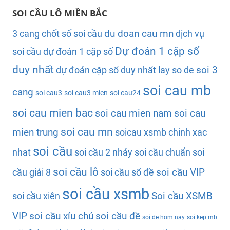
SOI CẦU LÔ MIỀN BẮC
3 cang
chốt số soi cầu
du doan cau mn
dịch vụ
Dự đoán 1 cặp số
soi cầu
dự đoán 1 cặp số
duy nhất
dự đoán cặp số duy nhất
lay so de
soi 3
soi cau mb
cang
soi cau3
soi cau3 mien
soi cau24
soi cau mien bac
soi cau
soi cau mien nam
soi cau mn
mien trung
soicau xsmb chinh xac
soi cầu
nhat
soi cầu 2 nháy
soi cầu chuẩn
soi
soi cầu lô
cầu giải 8
soi cầu số đề
soi cầu VIP
soi cầu xsmb
soi cầu xiên
Soi cầu XSMB
soi cầu đề
VIP
soi cầu xíu chủ
soi de hom nay
soi kep mb