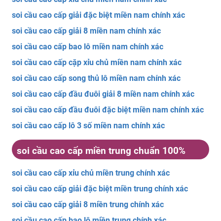
soi cầu cao cấp giải đặc biệt miền nam chính xác
soi cầu cao cấp giải 8 miền nam chính xác
soi cầu cao cấp bao lô miền nam chính xác
soi cầu cao cấp cặp xỉu chủ miền nam chính xác
soi cầu cao cấp song thủ lô miền nam chính xác
soi cầu cao cấp đầu đuôi giải 8 miền nam chính xác
soi cầu cao cấp đầu đuôi đặc biệt miền nam chính xác
soi cầu cao cấp lô 3 số miền nam chính xác
soi cầu cao cấp miền trung chuẩn 100%
soi cầu cao cấp xỉu chủ miền trung chính xác
soi cầu cao cấp giải đặc biệt miền trung chính xác
soi cầu cao cấp giải 8 miền trung chính xác
soi cầu cao cấp bao lô miền trung chính xác