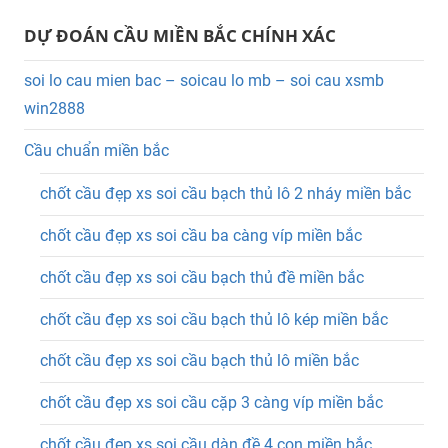
DỰ ĐOÁN CẦU MIỀN BẮC CHÍNH XÁC
soi lo cau mien bac – soicau lo mb – soi cau xsmb
win2888
Cầu chuẩn miền bắc
chốt cầu đẹp xs soi cầu bạch thủ lô 2 nháy miền bắc
chốt cầu đẹp xs soi cầu ba càng víp miền bắc
chốt cầu đẹp xs soi cầu bạch thủ đề miền bắc
chốt cầu đẹp xs soi cầu bạch thủ lô kép miền bắc
chốt cầu đẹp xs soi cầu bạch thủ lô miền bắc
chốt cầu đẹp xs soi cầu cặp 3 càng víp miền bắc
chốt cầu đẹp xs soi cầu dàn đề 4 con miền bắc