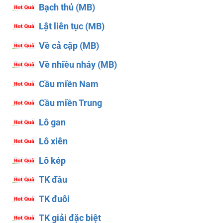
Bạch thủ (MB)
Lật liên tục (MB)
Về cả cặp (MB)
Về nhiều nháy (MB)
Cầu miền Nam
Cầu miền Trung
Lô gan
Lô xiên
Lô kép
TK đầu
TK đuôi
TK giải đặc biệt