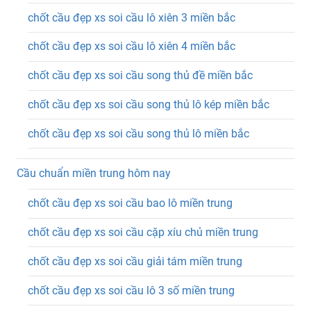
chốt cầu đẹp xs soi cầu lô xiên 3 miền bắc
chốt cầu đẹp xs soi cầu lô xiên 4 miền bắc
chốt cầu đẹp xs soi cầu song thủ đề miền bắc
chốt cầu đẹp xs soi cầu song thủ lô kép miền bắc
chốt cầu đẹp xs soi cầu song thủ lô miền bắc
Cầu chuẩn miền trung hôm nay
chốt cầu đẹp xs soi cầu bao lô miền trung
chốt cầu đẹp xs soi cầu cặp xíu chủ miền trung
chốt cầu đẹp xs soi cầu giải tám miền trung
chốt cầu đẹp xs soi cầu lô 3 số miền trung