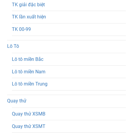
TK giải đặc biệt
TK lần xuất hiện
TK 00-99
Lô Tô
Lô tô miền Bắc
Lô tô miền Nam
Lô tô miền Trung
Quay thử
Quay thử XSMB
Quay thử XSMT