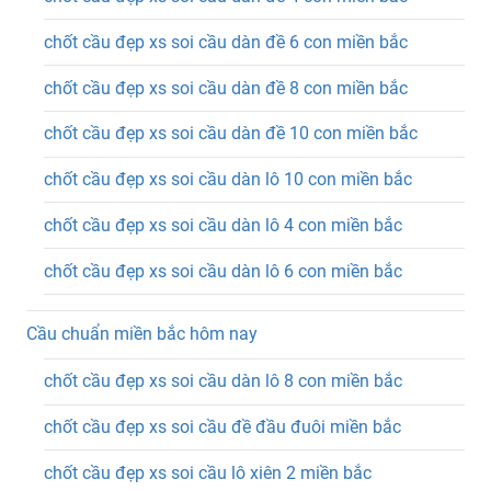
chốt cầu đẹp xs soi cầu dàn đề 6 con miền bắc
chốt cầu đẹp xs soi cầu dàn đề 8 con miền bắc
chốt cầu đẹp xs soi cầu dàn đề 10 con miền bắc
chốt cầu đẹp xs soi cầu dàn lô 10 con miền bắc
chốt cầu đẹp xs soi cầu dàn lô 4 con miền bắc
chốt cầu đẹp xs soi cầu dàn lô 6 con miền bắc
Cầu chuẩn miền bắc hôm nay
chốt cầu đẹp xs soi cầu dàn lô 8 con miền bắc
chốt cầu đẹp xs soi cầu đề đầu đuôi miền bắc
chốt cầu đẹp xs soi cầu lô xiên 2 miền bắc