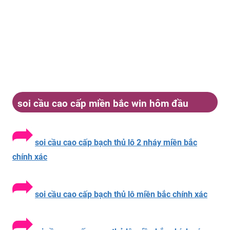
soi cầu cao cấp miền bắc win hôm đầu
soi cầu cao cấp bạch thủ lô 2 nháy miền bắc
chính xác
soi cầu cao cấp bạch thủ lô miền bắc chính xác