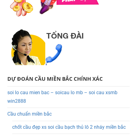
DỰ ĐOÁN CẦU MIỀN BẮC CHÍNH XÁC
soi lo cau mien bac – soicau lo mb – soi cau xsmb
win2888
Cầu chuẩn miền bắc
chốt cầu đẹp xs soi cầu bạch thủ lô 2 nháy miền bắc