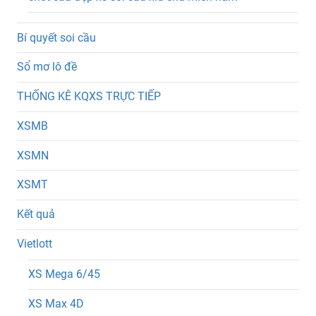
Bí quyết soi cầu
Sổ mơ lô đề
THỐNG KÊ KQXS TRỰC TIẾP
XSMB
XSMN
XSMT
Kết quả
Vietlott
XS Mega 6/45
XS Max 4D