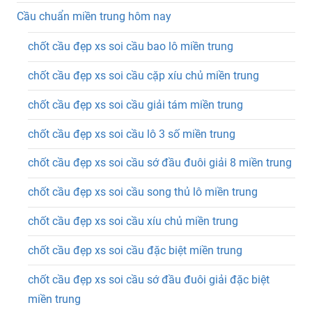
Cầu chuẩn miền trung hôm nay
chốt cầu đẹp xs soi cầu bao lô miền trung
chốt cầu đẹp xs soi cầu cặp xíu chủ miền trung
chốt cầu đẹp xs soi cầu giải tám miền trung
chốt cầu đẹp xs soi cầu lô 3 số miền trung
chốt cầu đẹp xs soi cầu sớ đầu đuôi giải 8 miền trung
chốt cầu đẹp xs soi cầu song thủ lô miền trung
chốt cầu đẹp xs soi cầu xíu chủ miền trung
chốt cầu đẹp xs soi cầu đặc biệt miền trung
chốt cầu đẹp xs soi cầu sớ đầu đuôi giải đặc biệt
miền trung