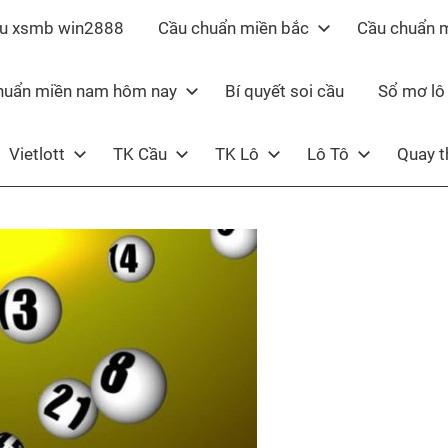
cau xsmb win2888
Cầu chuẩn miền bắc
Cầu chuẩn 
huẩn miền nam hôm nay
Bí quyết soi cầu
Sổ mơ lô 
Vietlott
TK Cầu
TK Lô
Lô Tô
Quay t