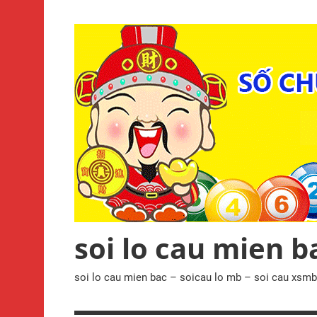
Skip
to
content
soi lo cau mien b
soi lo cau mien bac – soicau lo mb – soi cau xsm