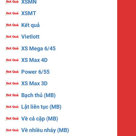
XSMN
XSMT
Kết quả
Vietlott
XS Mega 6/45
XS Max 4D
Power 6/55
XS Max 3D
Bạch thủ (MB)
Lật liên tục (MB)
Về cả cặp (MB)
Về nhiều nháy (MB)