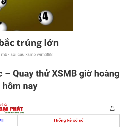
bắc trúng lớn
o mb - soi cau xsmb win2888
c – Quay thử XSMB giờ hoàng
 hôm nay