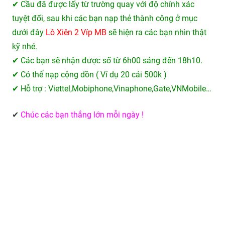
✔ Cầu đã được lấy từ trường quay với độ chính xác
tuyệt đối, sau khi các bạn nạp thẻ thành công ở mục
dưới đây
Lô Xiên 2 Víp MB
sẽ hiện ra các bạn nhìn thật
kỹ nhé.
✔ Các bạn sẽ nhận được số từ 6h00 sáng đến 18h10.
✔ Có thể nạp cộng dồn ( Ví dụ 20 cái 500k )
✔ Hỗ trợ : Viettel,Mobiphone,Vinaphone,Gate,VNMobile…
✔
Chúc các bạn thắng lớn mỗi ngày !