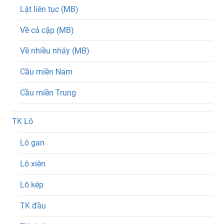
Lật liên tục (MB)
Về cả cặp (MB)
Về nhiều nháy (MB)
Cầu miền Nam
Cầu miền Trung
TK Lô
Lô gan
Lô xiên
Lô kép
TK đầu