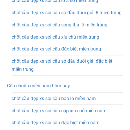
chốt cầu đẹp xs soi cầu lô 3 số miền trung
chốt cầu đẹp xs soi cầu sớ đầu đuôi giải 8 miền trung
chốt cầu đẹp xs soi cầu song thủ lô miền trung
chốt cầu đẹp xs soi cầu xíu chủ miền trung
chốt cầu đẹp xs soi cầu đặc biệt miền trung
chốt cầu đẹp xs soi cầu sớ đầu đuôi giải đặc biệt
miền trung
Cầu chuẩn miền nam hôm nay
chốt cầu đẹp xs soi cầu bao lô miền nam
chốt cầu đẹp xs soi cầu cặp xíu chủ miền nam
chốt cầu đẹp xs soi cầu đặc biệt miền nam