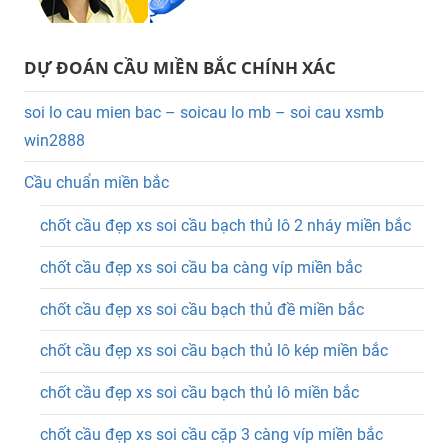
DỰ ĐOÁN CẦU MIỀN BẮC CHÍNH XÁC
soi lo cau mien bac – soicau lo mb – soi cau xsmb
win2888
Cầu chuẩn miền bắc
chốt cầu đẹp xs soi cầu bạch thủ lô 2 nháy miền bắc
chốt cầu đẹp xs soi cầu ba càng víp miền bắc
chốt cầu đẹp xs soi cầu bạch thủ đề miền bắc
chốt cầu đẹp xs soi cầu bạch thủ lô kép miền bắc
chốt cầu đẹp xs soi cầu bạch thủ lô miền bắc
chốt cầu đẹp xs soi cầu cặp 3 càng víp miền bắc