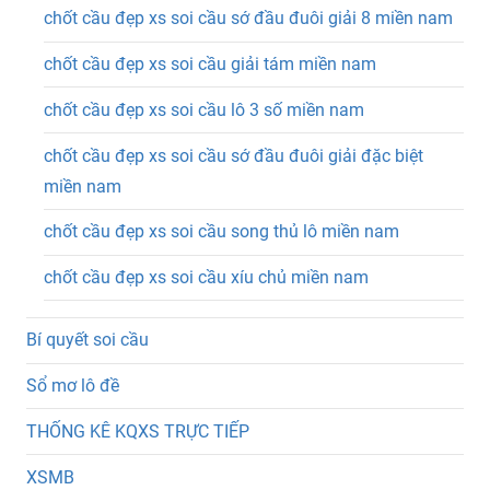
chốt cầu đẹp xs soi cầu sớ đầu đuôi giải 8 miền nam
chốt cầu đẹp xs soi cầu giải tám miền nam
chốt cầu đẹp xs soi cầu lô 3 số miền nam
chốt cầu đẹp xs soi cầu sớ đầu đuôi giải đặc biệt
miền nam
chốt cầu đẹp xs soi cầu song thủ lô miền nam
chốt cầu đẹp xs soi cầu xíu chủ miền nam
Bí quyết soi cầu
Sổ mơ lô đề
THỐNG KÊ KQXS TRỰC TIẾP
XSMB