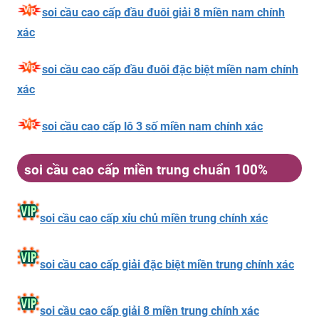
soi cầu cao cấp đầu đuôi giải 8 miền nam chính
xác
soi cầu cao cấp đầu đuôi đặc biệt miền nam chính
xác
soi cầu cao cấp lô 3 số miền nam chính xác
soi cầu cao cấp miền trung chuẩn 100%
soi cầu cao cấp xỉu chủ miền trung chính xác
soi cầu cao cấp giải đặc biệt miền trung chính xác
soi cầu cao cấp giải 8 miền trung chính xác