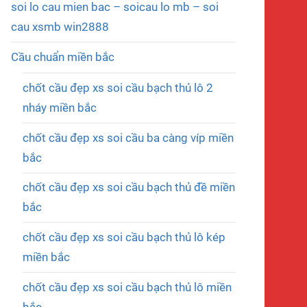
soi lo cau mien bac – soicau lo mb – soi
cau xsmb win2888
Cầu chuẩn miền bắc
chốt cầu đẹp xs soi cầu bạch thủ lô 2
nháy miền bắc
chốt cầu đẹp xs soi cầu ba càng víp miền
bắc
chốt cầu đẹp xs soi cầu bạch thủ đề miền
bắc
chốt cầu đẹp xs soi cầu bạch thủ lô kép
miền bắc
chốt cầu đẹp xs soi cầu bạch thủ lô miền
bắc