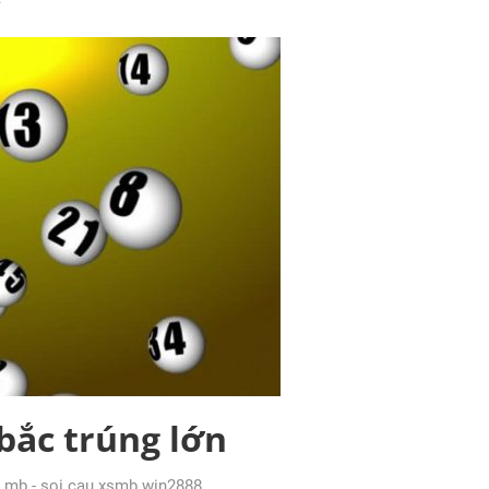
bắc trúng lớn
o mb - soi cau xsmb win2888