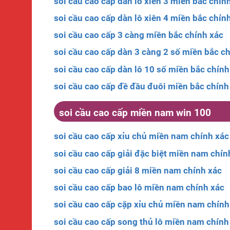
soi cầu cao cấp dàn lô xiên 3 miền bắc chín
soi cầu cao cấp dàn lô xiên 4 miền bắc chín
soi cầu cao cấp 3 càng miền bắc chính xác
soi cầu cao cấp dàn 3 càng 2 số miền bắc c
soi cầu cao cấp dàn lô 10 số miền bắc chính
soi cầu cao cấp đề đầu đuôi miền bắc chính
soi cầu cao cấp miền nam win 100
soi cầu cao cấp xỉu chủ miền nam chính xác
soi cầu cao cấp giải đặc biệt miền nam chín
soi cầu cao cấp giải 8 miền nam chính xác
soi cầu cao cấp bao lô miền nam chính xác
soi cầu cao cấp cặp xỉu chủ miền nam chính
soi cầu cao cấp song thủ lô miền nam chính