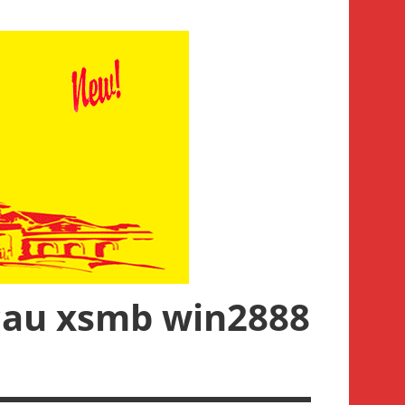
i cau xsmb win2888