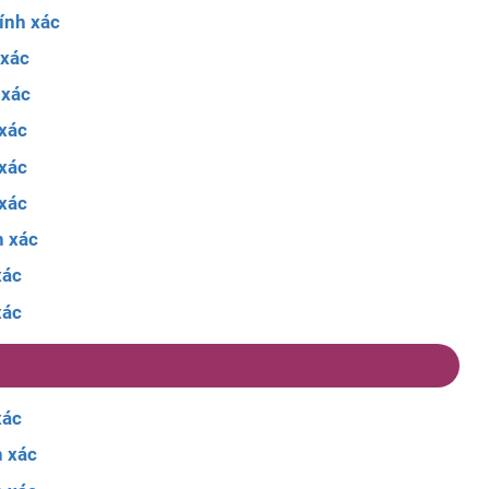
ính xác
 xác
 xác
 xác
 xác
 xác
h xác
xác
xác
xác
h xác