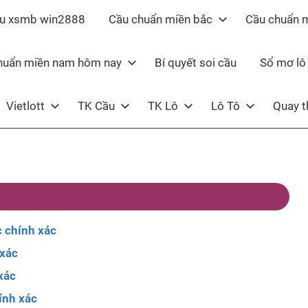
cau xsmb win2888
Cầu chuẩn miền bắc
Cầu chuẩn 
huẩn miền nam hôm nay
Bí quyết soi cầu
Sổ mơ lô 
Vietlott
TK Cầu
TK Lô
Lô Tô
Quay t
c chính xác
 xác
xác
ính xác