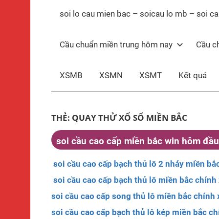
soi lo cau mien bac – soicau lo mb – soi 
Cầu chuẩn miền trung hôm nay
Cầu c
XSMB
XSMN
XSMT
Kết quả
THẺ:
QUAY THỬ XỔ SỐ MIỀN BẮC
soi cầu cao cấp miền bắc win hôm đầu
soi cầu cao cấp bạch thủ lô 2 nháy miền bắ
soi cầu cao cấp bạch thủ lô miền bắc chính
soi cầu cao cấp song thủ lô miền bắc chính 
soi cầu cao cấp bạch thủ lô kép miền bắc ch