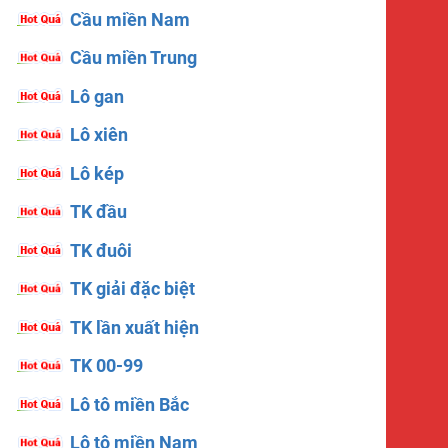
Cầu miền Nam
Cầu miền Trung
Lô gan
Lô xiên
Lô kép
TK đầu
TK đuôi
TK giải đặc biệt
TK lần xuất hiện
TK 00-99
Lô tô miền Bắc
Lô tô miền Nam