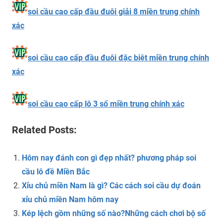
soi cầu cao cấp đầu đuôi giải 8 miền trung chính
xác
soi cầu cao cấp đầu đuôi đặc biệt miền trung chính
xác
soi cầu cao cấp lô 3 số miền trung chính xác
Related Posts:
Hôm nay đánh con gì đẹp nhất? phương pháp soi
cầu lô đề Miền Bắc
Xỉu chủ miền Nam là gì? Các cách soi cầu dự đoán
xỉu chủ miền Nam hôm nay
Kép lệch gồm những số nào?Những cách chơi bộ số