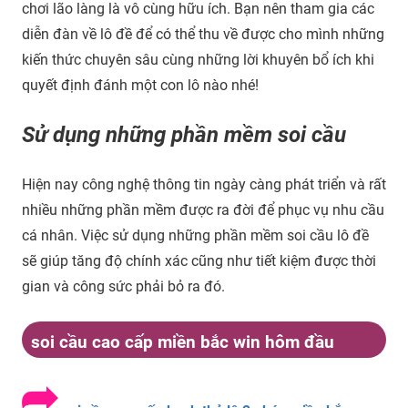
chơi lão làng là vô cùng hữu ích. Bạn nên tham gia các
diễn đàn về lô đề để có thể thu về được cho mình những
kiến thức chuyên sâu cùng những lời khuyên bổ ích khi
quyết định đánh một con lô nào nhé!
Sử dụng những phần mềm soi cầu
Hiện nay công nghệ thông tin ngày càng phát triển và rất
nhiều những phần mềm được ra đời để phục vụ nhu cầu
cá nhân. Việc sử dụng những phần mềm soi cầu lô đề
sẽ giúp tăng độ chính xác cũng như tiết kiệm được thời
gian và công sức phải bỏ ra đó.
soi cầu cao cấp miền bắc win hôm đầu