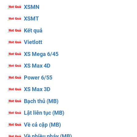
XSMN
XSMT
Kết quả
Vietlott
XS Mega 6/45
XS Max 4D
Power 6/55
XS Max 3D
Bạch thủ (MB)
Lật liên tục (MB)
Về cả cặp (MB)
Về nhiều nháy (MB)