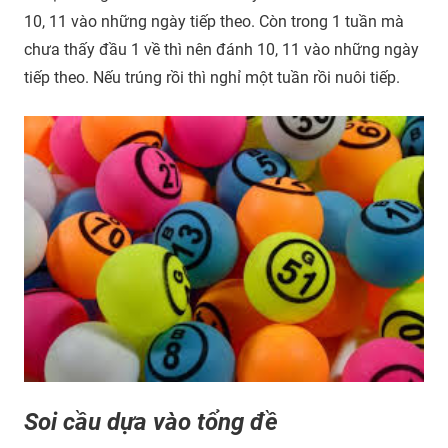
10, 11 vào những ngày tiếp theo. Còn trong 1 tuần mà
chưa thấy đầu 1 về thì nên đánh 10, 11 vào những ngày
tiếp theo. Nếu trúng rồi thì nghỉ một tuần rồi nuôi tiếp.
Soi cầu dựa vào tổng đề