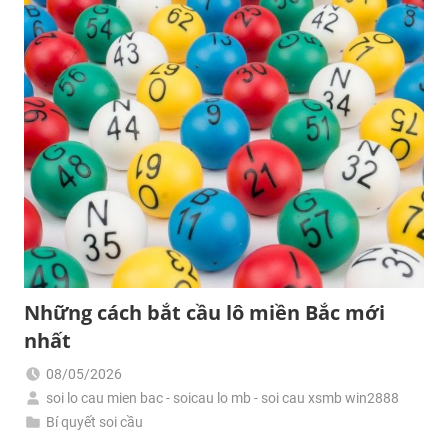
Những cách bắt cầu lô miền Bắc mới
nhất
08/05/2026
soi lo cau mien bac - soicau lo mb - soi cau xsmb win2888
Bí quyết soi cầu