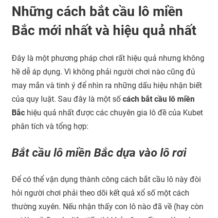
Những cách bắt cầu lô miền
Bắc mới nhất và hiệu quả nhất
Đây là một phương pháp chơi rất hiệu quả nhưng không
hề dễ áp dụng. Vì không phải người chơi nào cũng đủ
may mắn và tinh ý để nhìn ra những dấu hiệu nhận biết
của quy luật. Sau đây là một số
c
ách bắt cầu lô miền
Bắc
hiệu quả nhất được các chuyên gia lô đề của Kubet
phân tích và tổng hợp:
Bắt cầu lô miền Bắc dựa vào lô rơi
Để có thể vận dụng thành công cách bắt cầu lô này đòi
hỏi người chơi phải theo dõi kết quả xổ số một cách
thường xuyên. Nếu nhận thấy con lô nào đã về (hay còn