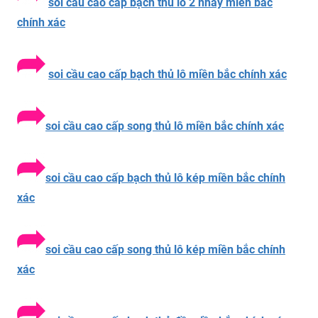
soi cầu cao cấp bạch thủ lô 2 nháy miền bắc
chính xác
soi cầu cao cấp bạch thủ lô miền bắc chính xác
soi cầu cao cấp song thủ lô miền bắc chính xác
soi cầu cao cấp bạch thủ lô kép miền bắc chính
xác
soi cầu cao cấp song thủ lô kép miền bắc chính
xác