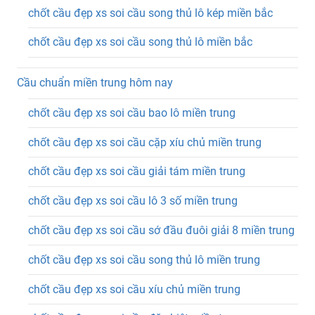
chốt cầu đẹp xs soi cầu song thủ lô kép miền bắc
chốt cầu đẹp xs soi cầu song thủ lô miền bắc
Cầu chuẩn miền trung hôm nay
chốt cầu đẹp xs soi cầu bao lô miền trung
chốt cầu đẹp xs soi cầu cặp xíu chủ miền trung
chốt cầu đẹp xs soi cầu giải tám miền trung
chốt cầu đẹp xs soi cầu lô 3 số miền trung
chốt cầu đẹp xs soi cầu sớ đầu đuôi giải 8 miền trung
chốt cầu đẹp xs soi cầu song thủ lô miền trung
chốt cầu đẹp xs soi cầu xíu chủ miền trung