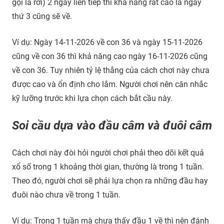
gọi là rơi) 2 ngày liên tiếp thì khả năng rất cao là ngày
thứ 3 cũng sẽ về.
Ví dụ: Ngày 14-11-2026 về con 36 và ngày 15-11-2026
cũng về con 36 thì khả năng cao ngày 16-11-2026 cũng
về con 36. Tuy nhiên tỷ lệ thắng của cách chơi này chưa
được cao và ổn định cho lắm. Người chơi nên cân nhắc
kỹ lưỡng trước khi lựa chọn cách bắt cầu này.
Soi cầu dựa vào đầu câm và đuôi câm
Cách chơi này đòi hỏi người chơi phải theo dõi kết quả
xổ số trong 1 khoảng thời gian, thường là trong 1 tuần.
Theo đó, người chơi sẽ phải lựa chọn ra những đầu hay
đuôi nào chưa về trong 1 tuần.
Ví dụ: Trong 1 tuần mà chưa thấy đầu 1 về thì nên đánh