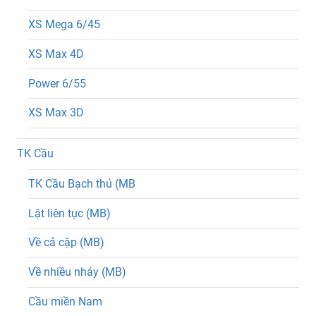
XS Mega 6/45
XS Max 4D
Power 6/55
XS Max 3D
TK Cầu
TK Cầu Bạch thủ (MB
Lật liên tục (MB)
Về cả cặp (MB)
Về nhiều nháy (MB)
Cầu miền Nam