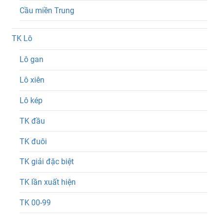
Cầu miền Trung
TK Lô
Lô gan
Lô xiên
Lô kép
TK đầu
TK đuôi
TK giải đặc biệt
TK lần xuất hiện
TK 00-99