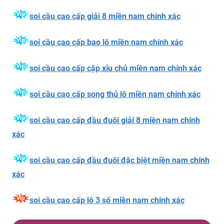
soi cầu cao cấp giải 8 miền nam chính xác
soi cầu cao cấp bao lô miền nam chính xác
soi cầu cao cấp cặp xỉu chủ miền nam chính xác
soi cầu cao cấp song thủ lô miền nam chính xác
soi cầu cao cấp đầu đuôi giải 8 miền nam chính
xác
soi cầu cao cấp đầu đuôi đặc biệt miền nam chính
xác
soi cầu cao cấp lô 3 số miền nam chính xác