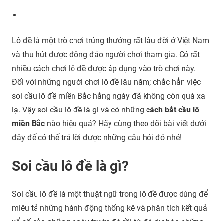
View
Larger
Lô đề là một trò chơi trúng thưởng rất lâu đời ở Việt Nam
Image
và thu hút được đông đảo người chơi tham gia. Có rất
nhiều cách chơi lô đề được áp dụng vào trò chơi này.
Đối với những người chơi lô đề lâu năm; chắc hẳn việc
soi cầu lô đề miền Bắc hằng ngày đã không còn quá xa
lạ. Vậy soi cầu lô đề là gì và có những
cách bắt cầu lô
miền Bắc
nào hiệu quả? Hãy cùng theo dõi bài viết dưới
đây để có thể trả lời được những câu hỏi đó nhé!
Soi cầu lô đề là gì?
Soi cầu lô đề là một thuật ngữ trong lô đề được dùng để
miêu tả những hành động thống kê và phân tích kết quả