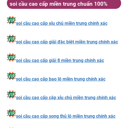
soi cầu cao cấp miền trung chuẩn 100%
soi cầu cao cấp xỉu chủ miền trung chính xác
soi cầu cao cấp giải đặc biệt miền trung chính xác
soi cầu cao cấp giải 8 miền trung chính xác
soi cầu cao cấp bao lô miền trung chính xác
soi cầu cao cấp cặp xỉu chủ miền trung chính xác
soi cầu cao cấp song thủ lô miền trung chính xác