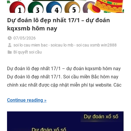
Dự đoán lô đẹp nhất 17/1 – dự đoán
kqxsmb hôm nay
07/05/2026
soi lo cau mien bac - soicau lo mb - soi cau xsmb win2888
Bí quyết soi cầu
Dự đoán lô đẹp nhất 17/1 – dự đoán kqxsmb hôm nay
Dự đoán lô đẹp nhất 17/1. Soi cầu miền Bắc hôm nay
chính xác nhất được cập nhật miễn phí tại website. Các
Continue reading