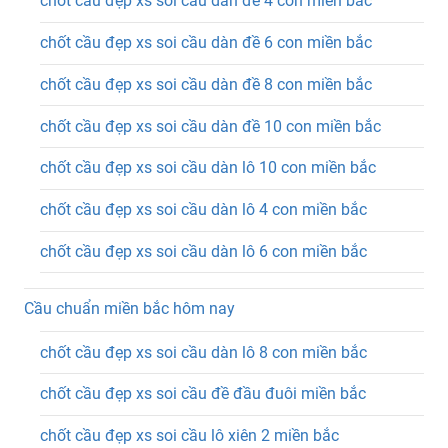
chốt cầu đẹp xs soi cầu dàn đề 4 con miền bắc
chốt cầu đẹp xs soi cầu dàn đề 6 con miền bắc
chốt cầu đẹp xs soi cầu dàn đề 8 con miền bắc
chốt cầu đẹp xs soi cầu dàn đề 10 con miền bắc
chốt cầu đẹp xs soi cầu dàn lô 10 con miền bắc
chốt cầu đẹp xs soi cầu dàn lô 4 con miền bắc
chốt cầu đẹp xs soi cầu dàn lô 6 con miền bắc
Cầu chuẩn miền bắc hôm nay
chốt cầu đẹp xs soi cầu dàn lô 8 con miền bắc
chốt cầu đẹp xs soi cầu đề đầu đuôi miền bắc
chốt cầu đẹp xs soi cầu lô xiên 2 miền bắc