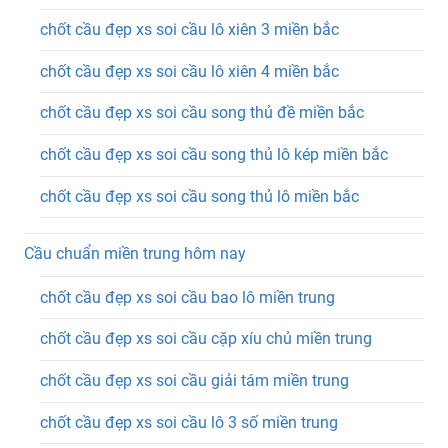
chốt cầu đẹp xs soi cầu lô xiên 3 miền bắc
chốt cầu đẹp xs soi cầu lô xiên 4 miền bắc
chốt cầu đẹp xs soi cầu song thủ đề miền bắc
chốt cầu đẹp xs soi cầu song thủ lô kép miền bắc
chốt cầu đẹp xs soi cầu song thủ lô miền bắc
Cầu chuẩn miền trung hôm nay
chốt cầu đẹp xs soi cầu bao lô miền trung
chốt cầu đẹp xs soi cầu cặp xíu chủ miền trung
chốt cầu đẹp xs soi cầu giải tám miền trung
chốt cầu đẹp xs soi cầu lô 3 số miền trung