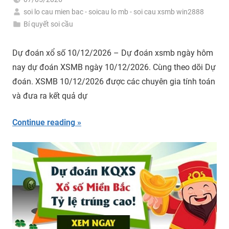
soi lo cau mien bac - soicau lo mb - soi cau xsmb win2888
Bí quyết soi cầu
Dự đoán xổ số 10/12/2026 – Dự đoán xsmb ngày hôm
nay dự đoán XSMB ngày 10/12/2026. Cùng theo dõi Dự
đoán. XSMB 10/12/2026 được các chuyên gia tính toán
và đưa ra kết quả dự
Continue reading