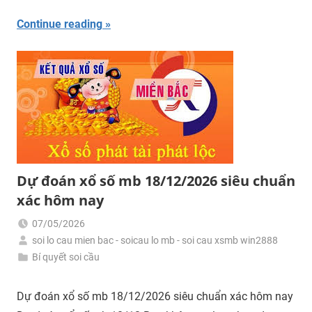
Continue reading
Dự đoán xổ số mb 18/12/2026 siêu chuẩn
xác hôm nay
07/05/2026
soi lo cau mien bac - soicau lo mb - soi cau xsmb win2888
Bí quyết soi cầu
Dự đoán xổ số mb 18/12/2026 siêu chuẩn xác hôm nay