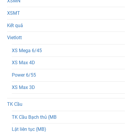
XSMN
XSMT
Kết quả
Vietlott
XS Mega 6/45
XS Max 4D
Power 6/55
XS Max 3D
TK Cầu
TK Cầu Bạch thủ (MB
Lật liên tục (MB)