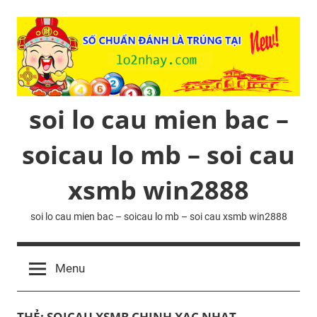
Skip
to
content
soi lo cau mien bac –
soicau lo mb – soi cau
xsmb win2888
soi lo cau mien bac – soicau lo mb – soi cau xsmb win2888
Menu
THẺ:
SOICAU XSMB CHINH XAC NHAT