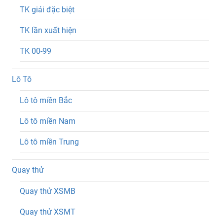
TK giải đặc biệt
TK lần xuất hiện
TK 00-99
Lô Tô
Lô tô miền Bắc
Lô tô miền Nam
Lô tô miền Trung
Quay thử
Quay thử XSMB
Quay thử XSMT