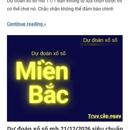
Dự đoán xổ số mb 11/1 Bạn không tự lựa chọn được thì
có thể chơi nó. Chắc chắn không thể đảm bảo chính
Continue reading
Dự đoán xổ số mb 21/12/2026 siêu chuẩn