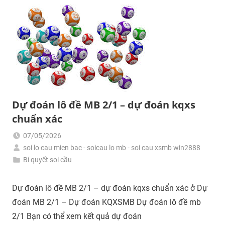
Dự đoán lô đề MB 2/1 – dự đoán kqxs
chuẩn xác
07/05/2026
soi lo cau mien bac - soicau lo mb - soi cau xsmb win2888
Bí quyết soi cầu
Dự đoán lô đề MB 2/1 – dự đoán kqxs chuẩn xác ở Dự
đoán MB 2/1 – Dự đoán KQXSMB Dự đoán lô đề mb
2/1 Bạn có thể xem kết quả dự đoán