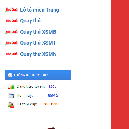
Lô tô miền Trung
Quay thử
Quay thử XSMB
Quay thử XSMT
Quay thử XSMN