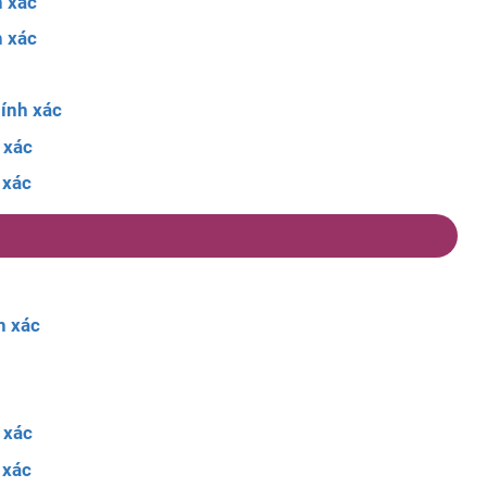
h xác
h xác
hính xác
 xác
 xác
h xác
 xác
 xác