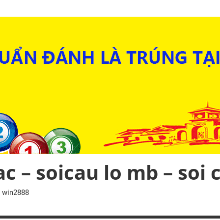
ac – soicau lo mb – so
b win2888