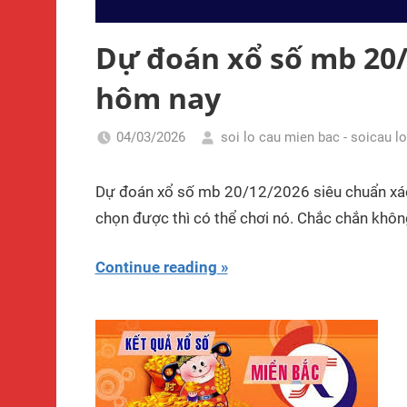
Dự đoán xổ số mb 20/
hôm nay
04/03/2026
soi lo cau mien bac - soicau l
Dự đoán xổ số mb 20/12/2026 siêu chuẩn xá
chọn được thì có thể chơi nó. Chắc chắn khô
Continue reading