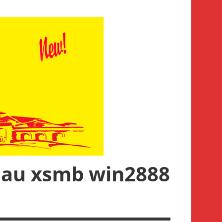
i cau xsmb win2888