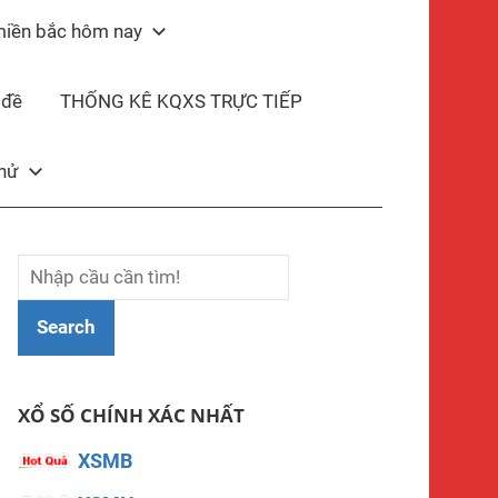
miền bắc hôm nay
đề
THỐNG KÊ KQXS TRỰC TIẾP
hử
Search
XỔ SỐ CHÍNH XÁC NHẤT
XSMB