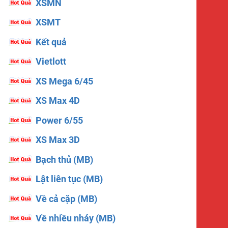
XSMN
XSMT
Kết quả
Vietlott
XS Mega 6/45
XS Max 4D
Power 6/55
XS Max 3D
Bạch thủ (MB)
Lật liên tục (MB)
Về cả cặp (MB)
Về nhiều nháy (MB)