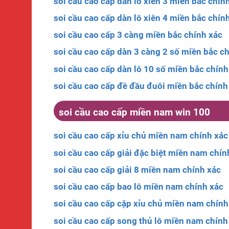
soi cầu cao cấp dàn lô xiên 3 miền bắc chín
soi cầu cao cấp dàn lô xiên 4 miền bắc chín
soi cầu cao cấp 3 càng miền bắc chính xác
soi cầu cao cấp dàn 3 càng 2 số miền bắc c
soi cầu cao cấp dàn lô 10 số miền bắc chính
soi cầu cao cấp đề đầu đuôi miền bắc chính
soi cầu cao cấp miền nam win 100
soi cầu cao cấp xỉu chủ miền nam chính xác
soi cầu cao cấp giải đặc biệt miền nam chín
soi cầu cao cấp giải 8 miền nam chính xác
soi cầu cao cấp bao lô miền nam chính xác
soi cầu cao cấp cặp xỉu chủ miền nam chính
soi cầu cao cấp song thủ lô miền nam chính