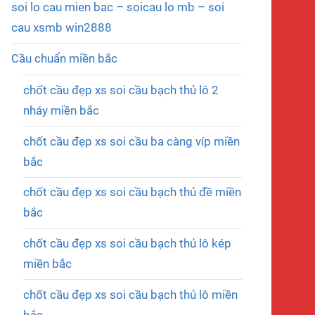
soi lo cau mien bac – soicau lo mb – soi
cau xsmb win2888
Cầu chuẩn miền bắc
chốt cầu đẹp xs soi cầu bạch thủ lô 2
nháy miền bắc
chốt cầu đẹp xs soi cầu ba càng víp miền
bắc
chốt cầu đẹp xs soi cầu bạch thủ đề miền
bắc
chốt cầu đẹp xs soi cầu bạch thủ lô kép
miền bắc
chốt cầu đẹp xs soi cầu bạch thủ lô miền
bắc