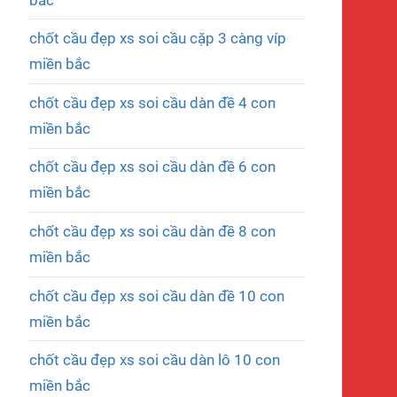
chốt cầu đẹp xs soi cầu cặp 3 càng víp
miền bắc
chốt cầu đẹp xs soi cầu dàn đề 4 con
miền bắc
chốt cầu đẹp xs soi cầu dàn đề 6 con
miền bắc
chốt cầu đẹp xs soi cầu dàn đề 8 con
miền bắc
chốt cầu đẹp xs soi cầu dàn đề 10 con
miền bắc
chốt cầu đẹp xs soi cầu dàn lô 10 con
miền bắc