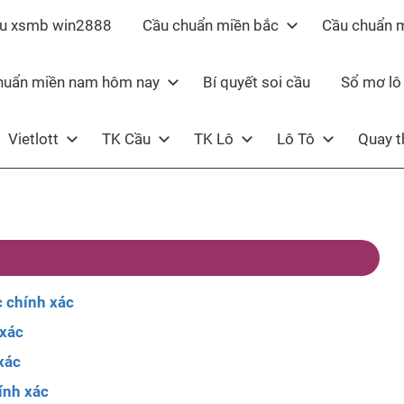
cau xsmb win2888
Cầu chuẩn miền bắc
Cầu chuẩn 
huẩn miền nam hôm nay
Bí quyết soi cầu
Sổ mơ lô 
Vietlott
TK Cầu
TK Lô
Lô Tô
Quay t
c chính xác
 xác
xác
ính xác