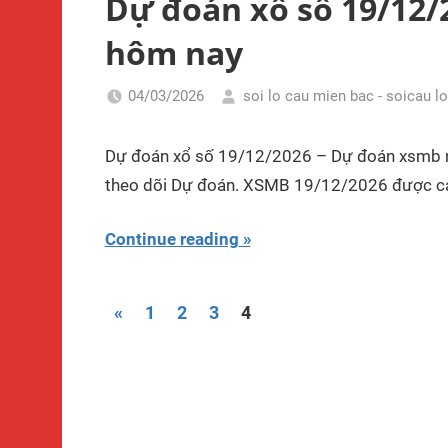
Dự đoán xổ số 19/12/
hôm nay
04/03/2026
soi lo cau mien bac - soicau l
Dự đoán xổ số 19/12/2026 – Dự đoán xsmb 
theo dõi Dự đoán. XSMB 19/12/2026 được các 
Continue reading
Điều
Previous
«
1
2
3
4
Posts
hướng
bài
viết