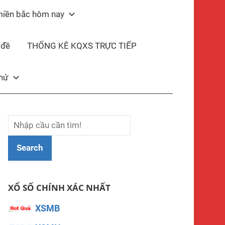
miền bắc hôm nay
đề
THỐNG KÊ KQXS TRỰC TIẾP
hử
Search
XỔ SỐ CHÍNH XÁC NHẤT
XSMB