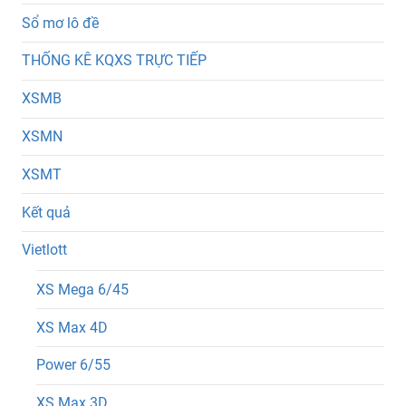
Sổ mơ lô đề
THỐNG KÊ KQXS TRỰC TIẾP
XSMB
XSMN
XSMT
Kết quả
Vietlott
XS Mega 6/45
XS Max 4D
Power 6/55
XS Max 3D