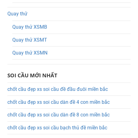
Quay thử
Quay thử XSMB
Quay thử XSMT
Quay thử XSMN
SOI CẦU MỚI NHẤT
chốt cầu đẹp xs soi cầu đề đầu đuôi miền bắc
chốt cầu đẹp xs soi cầu dàn đề 4 con miền bắc
chốt cầu đẹp xs soi cầu dàn đề 8 con miền bắc
chốt cầu đẹp xs soi cầu bạch thủ đề miền bắc