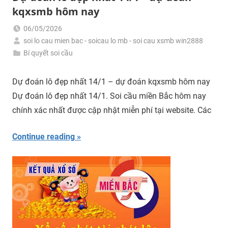
kqxsmb hôm nay
06/05/2026
soi lo cau mien bac - soicau lo mb - soi cau xsmb win2888
Bí quyết soi cầu
Dự đoán lô đẹp nhất 14/1 – dự đoán kqxsmb hôm nay
Dự đoán lô đẹp nhất 14/1. Soi cầu miền Bắc hôm nay
chính xác nhất được cập nhật miễn phí tại website. Các
Continue reading