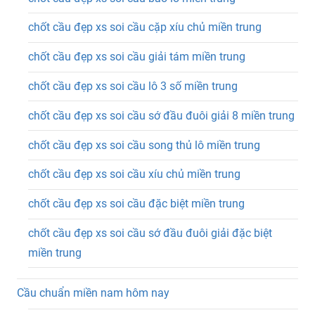
chốt cầu đẹp xs soi cầu cặp xíu chủ miền trung
chốt cầu đẹp xs soi cầu giải tám miền trung
chốt cầu đẹp xs soi cầu lô 3 số miền trung
chốt cầu đẹp xs soi cầu sớ đầu đuôi giải 8 miền trung
chốt cầu đẹp xs soi cầu song thủ lô miền trung
chốt cầu đẹp xs soi cầu xíu chủ miền trung
chốt cầu đẹp xs soi cầu đặc biệt miền trung
chốt cầu đẹp xs soi cầu sớ đầu đuôi giải đặc biệt
miền trung
Cầu chuẩn miền nam hôm nay