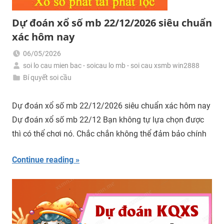
Dự đoán xổ số mb 22/12/2026 siêu chuẩn
xác hôm nay
06/05/2026
soi lo cau mien bac - soicau lo mb - soi cau xsmb win2888
Bí quyết soi cầu
Dự đoán xổ số mb 22/12/2026 siêu chuẩn xác hôm nay
Dự đoán xổ số mb 22/12 Bạn không tự lựa chọn được
thì có thể chơi nó. Chắc chắn không thể đảm bảo chính
Continue reading