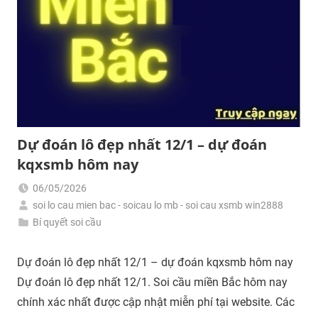
Dự đoán lô đẹp nhất 12/1 – dự đoán
kqxsmb hôm nay
06/05/2026
soi lo cau mien bac - soicau lo mb - soi cau xsmb win2888
Bí quyết soi cầu
Dự đoán lô đẹp nhất 12/1 – dự đoán kqxsmb hôm nay
Dự đoán lô đẹp nhất 12/1. Soi cầu miền Bắc hôm nay
chính xác nhất được cập nhật miễn phí tại website. Các