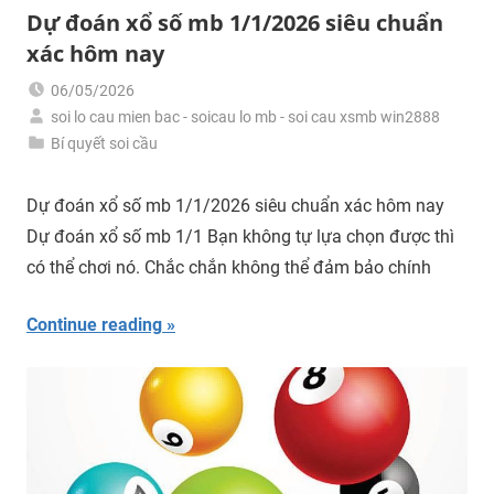
Dự đoán xổ số mb 1/1/2026 siêu chuẩn
xác hôm nay
06/05/2026
soi lo cau mien bac - soicau lo mb - soi cau xsmb win2888
Bí quyết soi cầu
Dự đoán xổ số mb 1/1/2026 siêu chuẩn xác hôm nay
Dự đoán xổ số mb 1/1 Bạn không tự lựa chọn được thì
có thể chơi nó. Chắc chắn không thể đảm bảo chính
Continue reading