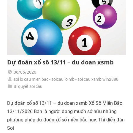
Dự đoán xổ số 13/11 – du doan xsmb
06/05/2026
soi lo cau mien bac - soicau lo mb - soi cau xsmb win2888
Bí quyết soi cầu
Dự đoán xổ số 13/11 – du doan xsmb Xổ Số Miền Bắc
13/11/2026 Bạn là người đang muốn sở hữu những
phương pháp dự đoán xổ số miền bắc hay. Thì diễn đàn
Soi