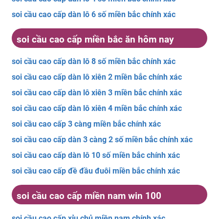
soi cầu cao cấp dàn lô 6 số miền bắc chính xác
soi cầu cao cấp miền bắc ăn hôm nay
soi cầu cao cấp dàn lô 8 số miền bắc chính xác
soi cầu cao cấp dàn lô xiên 2 miền bắc chính xác
soi cầu cao cấp dàn lô xiên 3 miền bắc chính xác
soi cầu cao cấp dàn lô xiên 4 miền bắc chính xác
soi cầu cao cấp 3 càng miền bắc chính xác
soi cầu cao cấp dàn 3 càng 2 số miền bắc chính xác
soi cầu cao cấp dàn lô 10 số miền bắc chính xác
soi cầu cao cấp đề đầu đuôi miền bắc chính xác
soi cầu cao cấp miền nam win 100
soi cầu cao cấp xỉu chủ miền nam chính xác