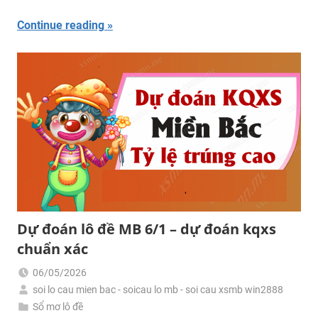
Continue reading
Dự đoán lô đề MB 6/1 – dự đoán kqxs
chuẩn xác
06/05/2026
soi lo cau mien bac - soicau lo mb - soi cau xsmb win2888
Sổ mơ lô đề