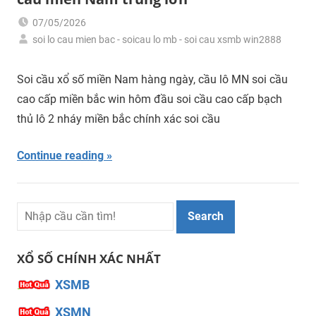
07/05/2026
soi lo cau mien bac - soicau lo mb - soi cau xsmb win2888
Soi cầu xổ số miền Nam hàng ngày, cầu lô MN soi cầu
cao cấp miền bắc win hôm đầu soi cầu cao cấp bạch
thủ lô 2 nháy miền bắc chính xác soi cầu
Continue reading
Search
XỔ SỐ CHÍNH XÁC NHẤT
XSMB
XSMN