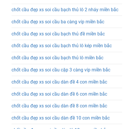
chốt cầu đẹp xs soi cầu bạch thủ lô 2 nháy miền bắc
chốt cầu đẹp xs soi cầu ba càng víp miền bắc
chốt cầu đẹp xs soi cầu bạch thủ đề miền bắc
chốt cầu đẹp xs soi cầu bạch thủ lô kép miền bắc
chốt cầu đẹp xs soi cầu bạch thủ lô miền bắc
chốt cầu đẹp xs soi cầu cặp 3 càng víp miền bắc
chốt cầu đẹp xs soi cầu dàn đề 4 con miền bắc
chốt cầu đẹp xs soi cầu dàn đề 6 con miền bắc
chốt cầu đẹp xs soi cầu dàn đề 8 con miền bắc
chốt cầu đẹp xs soi cầu dàn đề 10 con miền bắc