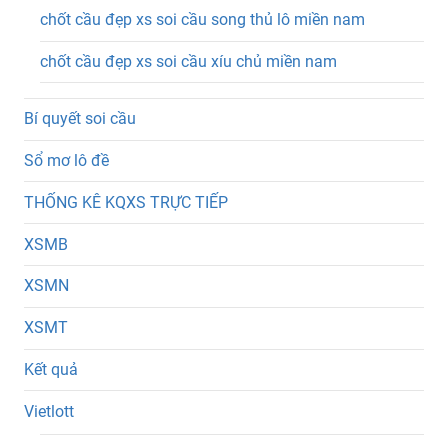
chốt cầu đẹp xs soi cầu song thủ lô miền nam
chốt cầu đẹp xs soi cầu xíu chủ miền nam
Bí quyết soi cầu
Sổ mơ lô đề
THỐNG KÊ KQXS TRỰC TIẾP
XSMB
XSMN
XSMT
Kết quả
Vietlott