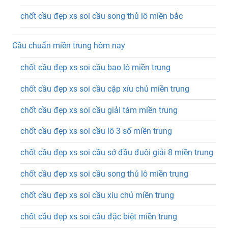
chốt cầu đẹp xs soi cầu song thủ lô miền bắc
Cầu chuẩn miền trung hôm nay
chốt cầu đẹp xs soi cầu bao lô miền trung
chốt cầu đẹp xs soi cầu cặp xíu chủ miền trung
chốt cầu đẹp xs soi cầu giải tám miền trung
chốt cầu đẹp xs soi cầu lô 3 số miền trung
chốt cầu đẹp xs soi cầu sớ đầu đuôi giải 8 miền trung
chốt cầu đẹp xs soi cầu song thủ lô miền trung
chốt cầu đẹp xs soi cầu xíu chủ miền trung
chốt cầu đẹp xs soi cầu đặc biệt miền trung