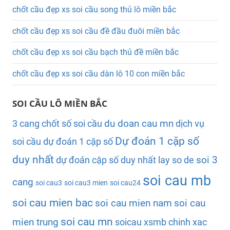
chốt cầu đẹp xs soi cầu song thủ lô miền bắc
chốt cầu đẹp xs soi cầu đề đầu đuôi miền bắc
chốt cầu đẹp xs soi cầu bạch thủ đề miền bắc
chốt cầu đẹp xs soi cầu dàn lô 10 con miền bắc
SOI CẦU LÔ MIỀN BẮC
3 cang
chốt số soi cầu
du doan cau mn
dịch vụ
Dự đoán 1 cặp số
soi cầu
dự đoán 1 cặp số
duy nhất
dự đoán cặp số duy nhất
lay so de
soi 3
soi cau mb
cang
soi cau3
soi cau3 mien
soi cau24
soi cau mien bac
soi cau
soi cau mien nam
soi cau mn
mien trung
soicau xsmb chinh xac