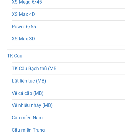
XS Mega 6/45
XS Max 4D
Power 6/55
XS Max 3D
TK Cầu
TK Cầu Bạch thủ (MB
Lật liên tục (MB)
Về cả cặp (MB)
Về nhiều nháy (MB)
Cầu miền Nam
Cầu miền Trung